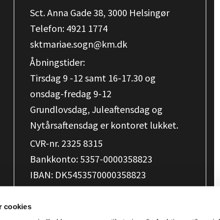
Sct. Anna Gade 38, 3000 Helsingør
Telefon:
4921 1774
sktmariae.sogn@km.dk
Åbningstider:
Tirsdag 9 -12 samt 16-17.30 og
onsdag-fredag 9-12
Grundlovsdag, Juleaftensdag og
Nytårsaftensdag er kontoret lukket.
CVR-nr. 2325 8315
Bankkonto: 5357-0000358823
IBAN: DK5453570000358823
SWIFT-adresse/BIC: ALBADKKK
MobilePay: 39582
 cookies