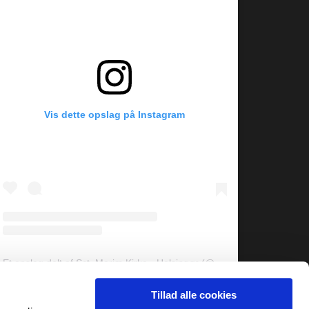
Vis dette opslag på Instagram
Et opslag delt af Sct. Mariæ Kirke - Helsingør (@sct.mariae.kirke)
Tillad alle cookies