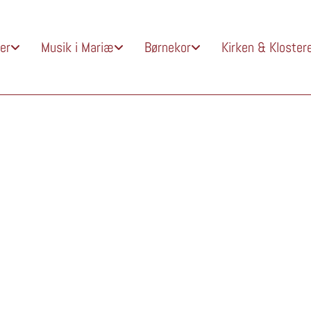
er
Musik i Mariæ
Børnekor
Kirken & Kloster