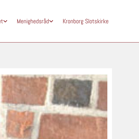
et
Menighedsråd
Kronborg Slotskirke