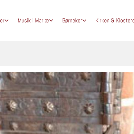
er
Musik i Mariæ
Børnekor
Kirken & Kloster